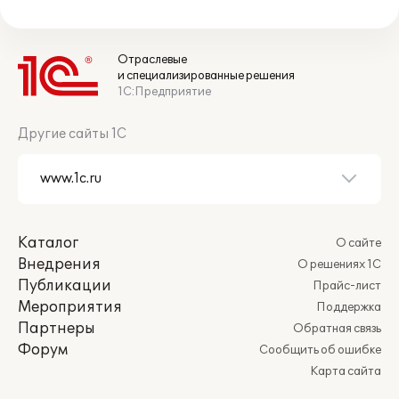
Отраслевые
и специализированные решения
1С:Предприятие
Другие сайты 1С
Каталог
О сайте
Внедрения
О решениях 1С
Публикации
Прайс-лист
Мероприятия
Поддержка
Партнеры
Обратная связь
Форум
Сообщить об ошибке
Карта сайта