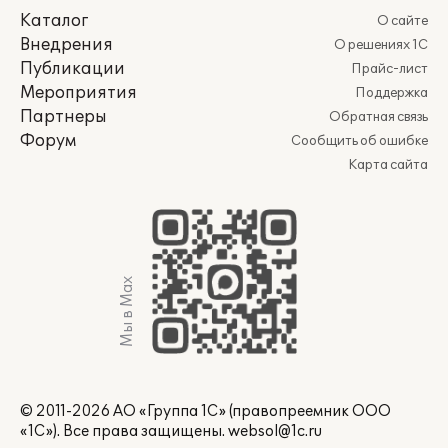
Каталог
О сайте
Внедрения
О решениях 1С
Публикации
Прайс-лист
Мероприятия
Поддержка
Партнеры
Обратная связь
Форум
Сообщить об ошибке
Карта сайта
Мы в Max
© 2011-2026 АО «Группа 1С» (правопреемник ООО
«1С»). Все права защищены.
websol@1c.ru