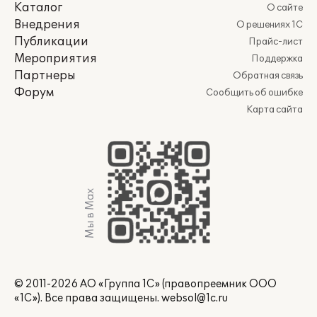
Каталог
О сайте
Внедрения
О решениях 1С
Публикации
Прайс-лист
Мероприятия
Поддержка
Партнеры
Обратная связь
Форум
Сообщить об ошибке
Карта сайта
Мы в Max
© 2011-2026 АО «Группа 1С» (правопреемник ООО
«1С»). Все права защищены.
websol@1c.ru