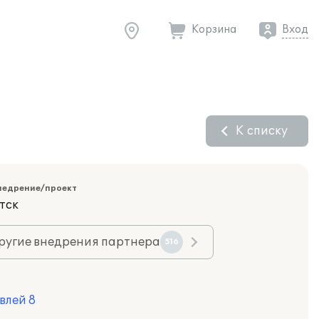
Корзина
Вход
К списку
недрение/проект
тск
ругие внедрения партнера
516
влей 8