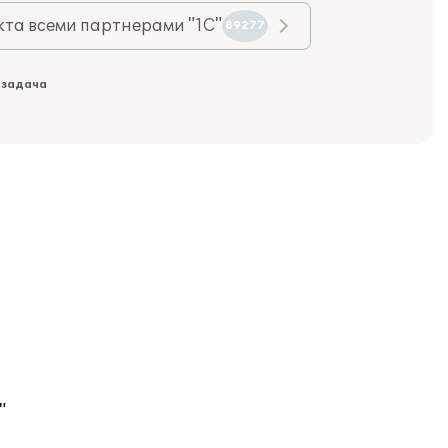
та всеми партнерами "1С"
89277
 задача
"