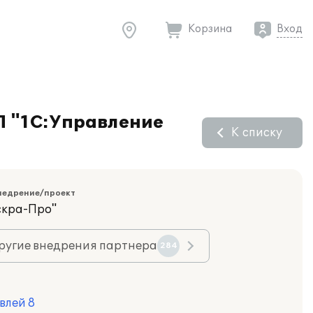
Корзина
Вход
П "1С:Управление
К списку
недрение/проект
скра-Про"
ругие внедрения партнера
284
влей 8