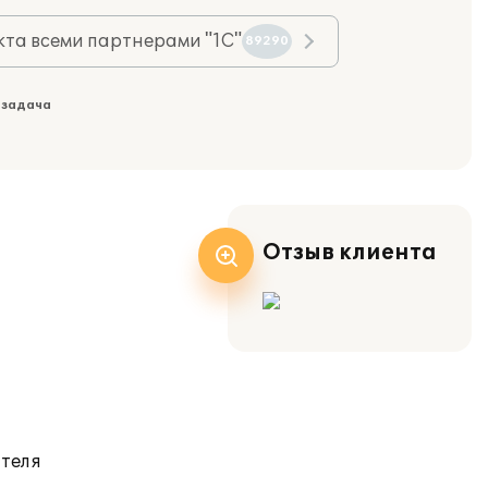
та всеми партнерами "1С"
89290
 задача
Отзыв клиента
ателя