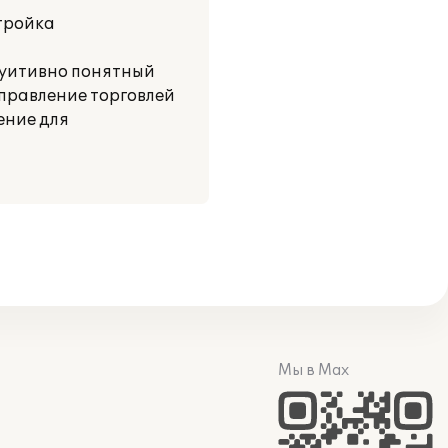
тройка
туитивно понятный
Управление торговлей
ение для
Мы в Max