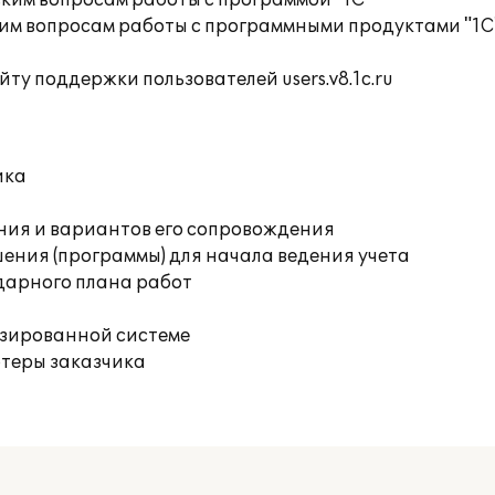
ким вопросам работы с программой "1С"
им вопросам работы с программными продуктами "1С
ту поддержки пользователей users.v8.1c.ru
ика
ния и вариантов его сопровождения
ения (программы) для начала ведения учета
дарного плана работ
изированной системе
ютеры заказчика