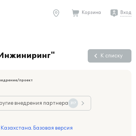
Корзина
Вход
тИнжиниринг"
К списку
недрение/проект
ругие внедрения партнера
317
я Казахстана. Базовая версия