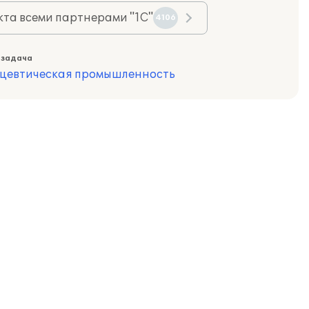
та всеми партнерами "1С"
4106
 задача
цевтическая промышленность