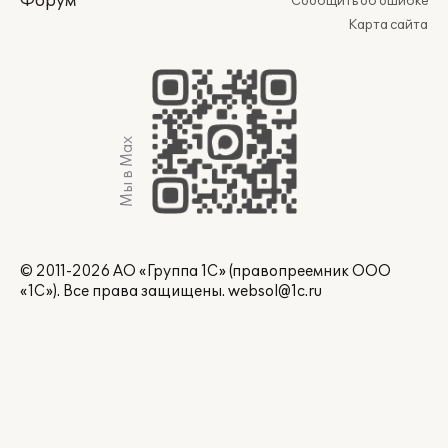
Форум
Сообщить об ошибке
Карта сайта
Мы в Max
© 2011-2026 АО «Группа 1С» (правопреемник ООО
«1С»). Все права защищены.
websol@1c.ru