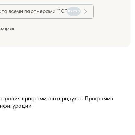
та всеми партнерами "1С"
89290
 задача
нстрация программного продукта. Программа
онфигурации.