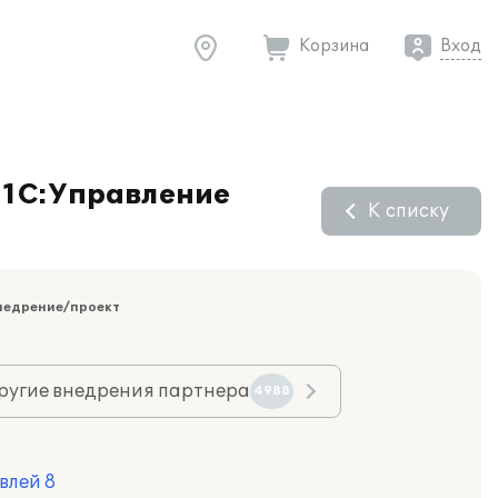
Корзина
Вход
«1С:Управление
К списку
недрение/проект
ругие внедрения партнера
4988
влей 8