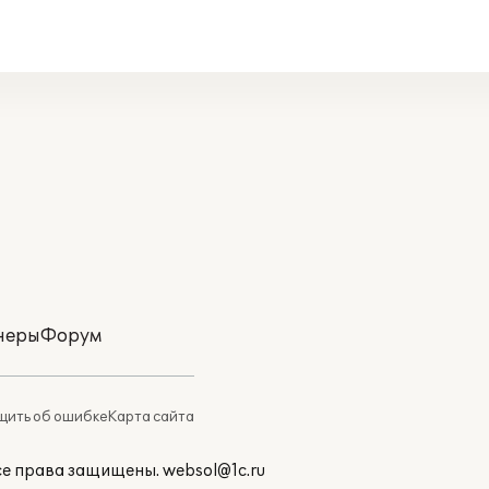
неры
Форум
ить об ошибке
Карта сайта
Все права защищены.
websol@1c.ru