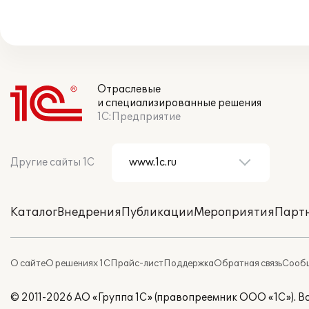
Отраслевые
и специализированные решения
1С:Предприятие
Другие сайты 1С
Каталог
Внедрения
Публикации
Мероприятия
Парт
О сайте
О решениях 1С
Прайс-лист
Поддержка
Обратная связь
Сообщ
© 2011-2026 АО «Группа 1С» (правопреемник ООО «1С»). 