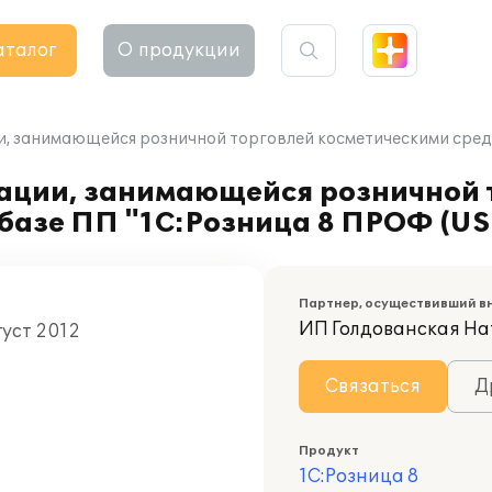
аталог
О продукции
и, занимающейся розничной торговлей косметическими сред
зации, занимающейся розничной 
базе ПП "1С:Розница 8 ПРОФ (US
Партнер, осуществивший в
ИП Голдованская На
густ 2012
Связаться
Д
Продукт
1С:Розница 8