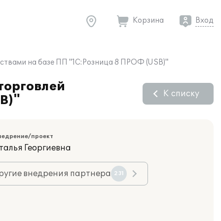
Корзина
Вход
ствами на базе ПП "1С:Розница 8 ПРОФ (USB)"
торговлей
К списку
B)"
недрение/проект
талья Георгиевна
ругие внедрения партнера
231