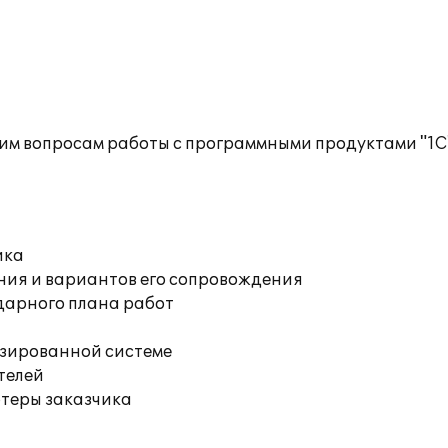
им вопросам работы с программными продуктами "1С
ика
ния и вариантов его сопровождения
дарного плана работ
изированной системе
телей
ютеры заказчика