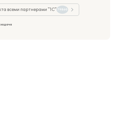
та всеми партнерами "1С"
79860
 задача