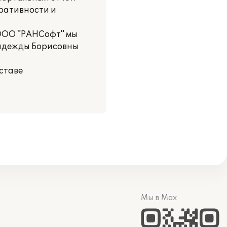
ративности и
 ООО "РАНСофт" мы
Надежды Борисовны
ставе
Мы в Max