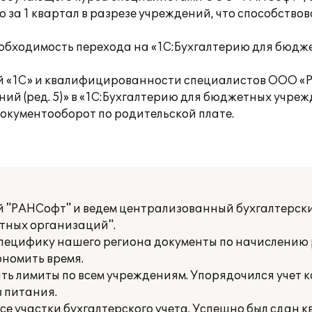
 за 1 квартал в разрезе учреждений, что способство
обходимость перехода на «1С:Бухгалтерию для бюдж
й «1С» и квалифицированности специалистов ООО «
й (ред. 5)» в «1С:Бухгалтерию для бюджетных учрежде
документооборот по родительской плате.
й "РАНСофт" и ведем централизованный бухгалтерски
тных организаций".
специфику нашего региона документы по начислению 
кономить время.
ь лимиты по всем учреждениям. Упорядочился учет к
в питания.
е участки бухгалтерского учета. Успешно был сдан к