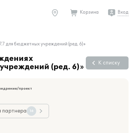
Корзина
Вход
.7 для бюджетных учреждений (ред. 6)»
еждениях
К списку
учреждений (ред. 6)»
недрение/проект
я партнера
16