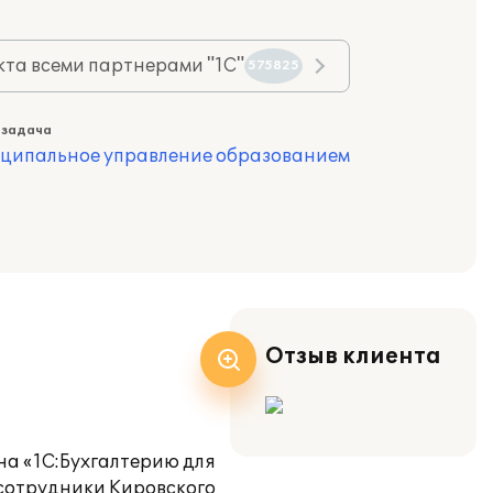
та всеми партнерами "1С"
575825
 задача
иципальное управление образованием
Отзыв клиента
на «1С:Бухгалтерию для
сотрудники Кировского