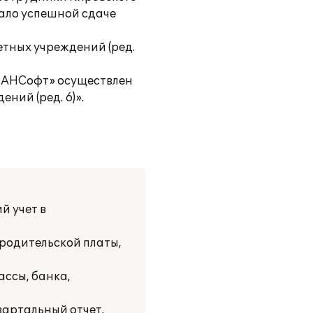
вало успешной сдаче
етных учреждений (ред.
РАНСофт» осуществлен
ний (ред. 6)».
й учет в
родительской платы,
ассы, банка,
вартальный отчет.