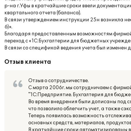
р-на г.Уфы в кратчайшие сроки ввели документацию
квартального отчета (баланса).
В связи утверждением инструкции 25н возникла не
6)».
Благодаря предоставленным возможностям фирмо
переход с «1С:Бухгалтерии для бюджетных учреждени
В связи со спецификой ведения учета был изменен 
Отзыв клиента
Отзыв о сотрудничестве.
С марта 2006г. мы сотрудничаем с фирмо
"1С:Предприятие. Бухгалтерия для бюдже
Во время внедрения были дописаны под 
что позволило облегчить учет, а также сэ
Теперь появилась возможность отслеживат
основных средств, материалов, продукто
В кратчайшие сроки автоматизированы вс