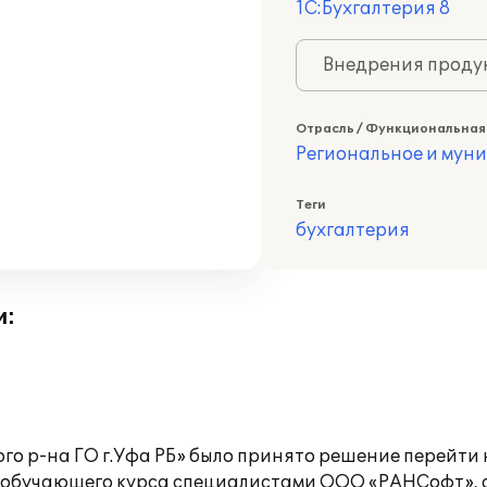
1С:Бухгалтерия 8
Внедрения продук
Отрасль / Функциональная
Региональное и мун
Теги
бухгалтерия
и:
го р-на ГО г.Уфа РБ» было принято решение перейти 
я обучающего курса специалистами ООО «РАНСофт», 