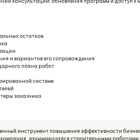
инии консультации; обновления программ и доступ к 
чальных остатков
ика
изации
ния и вариантов его сопровождения
дарного плана работ
изированной системе
телей
ютеры заказчика
еменный инструмент повышения эффективности бизнес
 компания, занимающаяся строительными работами.