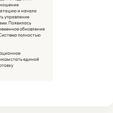
тношение
уатацию и начала
ть управление
ами. Появилась
временное обновление
 Система полностью
мационное
никам стать единой
отовку