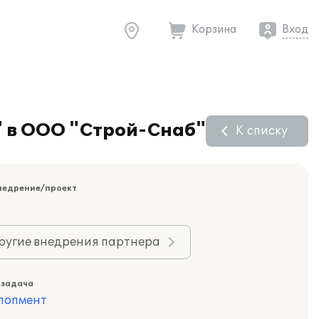
Корзина
Вход
" в ООО "Строй-Снаб"
К списку
недрение/проект
ругие внедрения партнера
 задача
лопмент