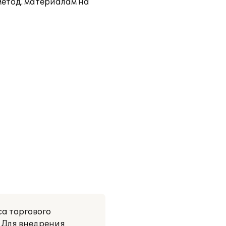
метод. материалам на
а торгового
 Для внедрения