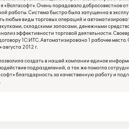
я «Волгасофт». Очень порадовало добросовестное о
ной работы. Система быстро была запущенна в экспл
ать любые виды торговых операций и автоматизирова
акупками, складскими запасами, денежными средств
анализ эффективности торговой деятельности. Свое
договору 1С:ИТС. Автоматизировано 1 рабочее место.
августа 2012 г.
 позволила создать в нашей компании единое инфор
модействие подразделений, а так же помогла сотруд
софт» благодарность за качественную работу и подг
.