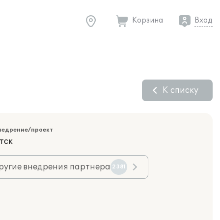
Корзина
Вход
К списку
недрение/проект
тск
ругие внедрения партнера
2381