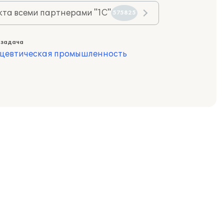
та всеми партнерами "1С"
575825
 задача
цевтическая промышленность