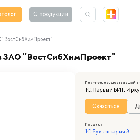
аталог
О продукции
АО "ВостСибХимПроект"
 в ЗАО "ВостСибХимПроект"
Партнер, осуществивший в
1С:Первый БИТ, Ирку
Связаться
Д
Продукт
1С:Бухгалтерия 8