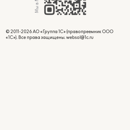
Мы в Max
© 2011-2026 АО «Группа 1С» (правопреемник ООО
«1С»). Все права защищены.
websol@1c.ru