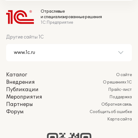
Отраслевые
и специализированные решения
1С:Предприятие
Другие сайты 1С
Каталог
О сайте
Внедрения
О решениях 1С
Публикации
Прайс-лист
Мероприятия
Поддержка
Партнеры
Обратная связь
Форум
Сообщить об ошибке
Карта сайта