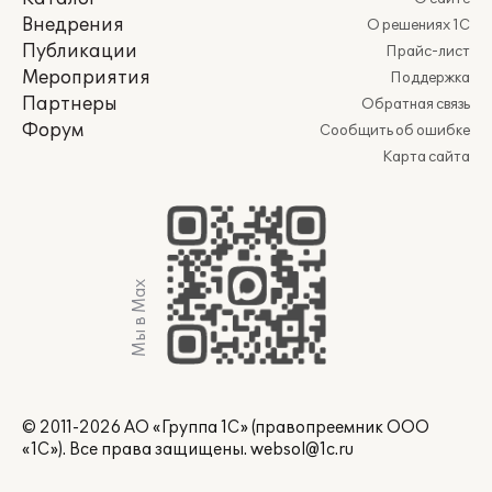
Внедрения
О решениях 1С
Публикации
Прайс-лист
Мероприятия
Поддержка
Партнеры
Обратная связь
Форум
Сообщить об ошибке
Карта сайта
Мы в Max
© 2011-2026 АО «Группа 1С» (правопреемник ООО
«1С»). Все права защищены.
websol@1c.ru