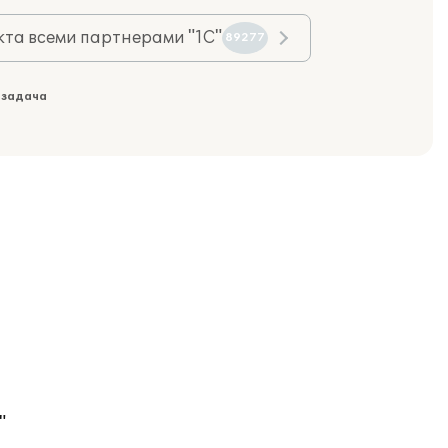
та всеми партнерами "1С"
89277
 задача
"