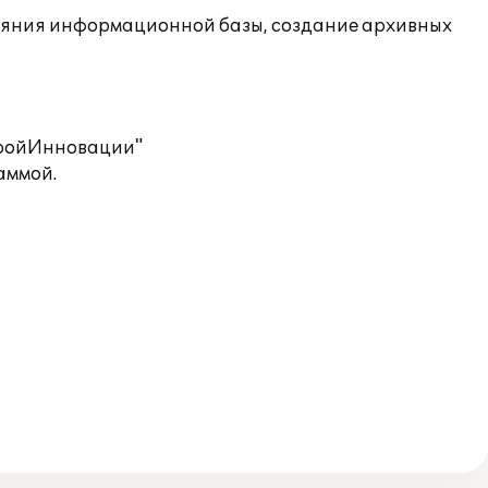
ояния информационной базы, создание архивных
СтройИнновации"
аммой.