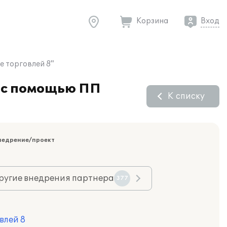
Корзина
Вход
 торговлей 8"
 с помощью ПП
К списку
недрение/проект
ругие внедрения партнера
377
влей 8