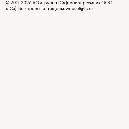
© 2011-2026 АО «Группа 1С» (правопреемник ООО
«1С»). Все права защищены.
websol@1c.ru