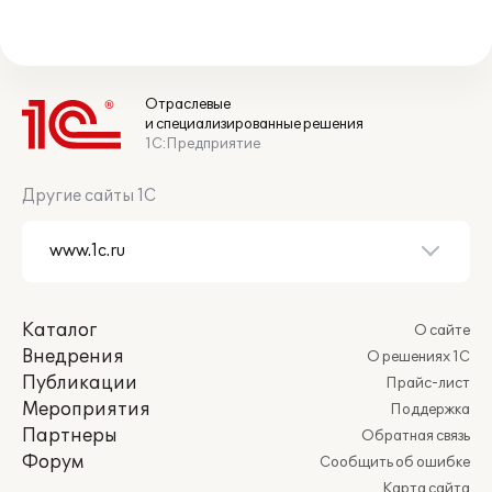
Отраслевые
и специализированные решения
1С:Предприятие
Другие сайты 1С
Каталог
О сайте
Внедрения
О решениях 1С
Публикации
Прайс-лист
Мероприятия
Поддержка
Партнеры
Обратная связь
Форум
Сообщить об ошибке
Карта сайта