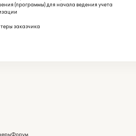
ения (программы) для начала ведения учета
изации
ютеры заказчика
неры
Форум