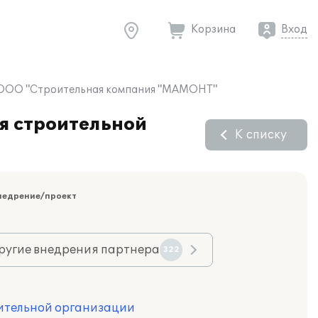
Корзина
Вход
 в ООО "Строительная компания "МАМОНТ"
я строительной
К списку
недрение/проект
ругие внедрения партнера
322
оительной организации