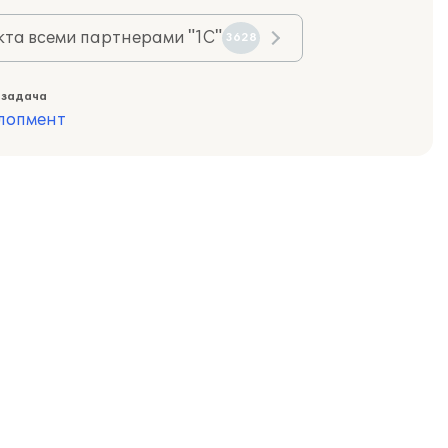
та всеми партнерами "1С"
3628
 задача
лопмент