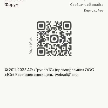
Форум
Сообщить об ошибке
Карта сайта
Мы в Max
© 2011-2026 АО «Группа 1С» (правопреемник ООО
«1С»). Все права защищены.
websol@1c.ru