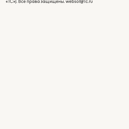
«1С»). Все права защищены.
websol@1c.ru