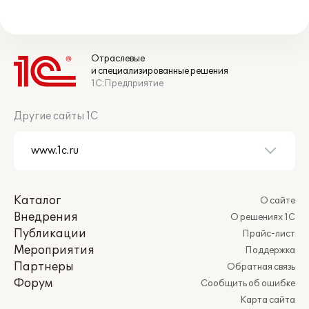
Отраслевые
и специализированные решения
1С:Предприятие
Другие сайты 1С
Каталог
О сайте
Внедрения
О решениях 1С
Публикации
Прайс-лист
Мероприятия
Поддержка
Партнеры
Обратная связь
Форум
Сообщить об ошибке
Карта сайта