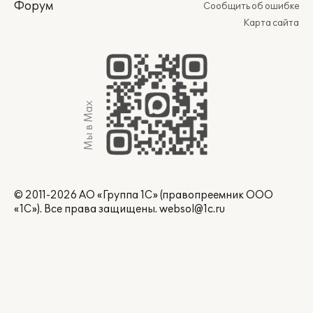
Форум
Сообщить об ошибке
Карта сайта
Мы в Max
© 2011-2026 АО «Группа 1С» (правопреемник ООО
«1С»). Все права защищены.
websol@1c.ru