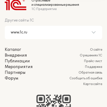
Отраслевые
и специализированные решения
1С:Предприятие
Другие сайты 1С
Каталог
О сайте
Внедрения
О решениях 1С
Публикации
Прайс-лист
Мероприятия
Поддержка
Партнеры
Обратная связь
Форум
Сообщить об ошибке
Карта сайта