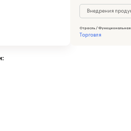
Внедрения продук
Отрасль / Функциональная
Торговля
и: