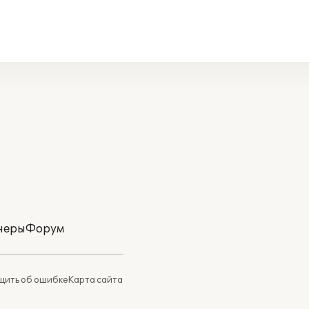
неры
Форум
ить об ошибке
Карта сайта