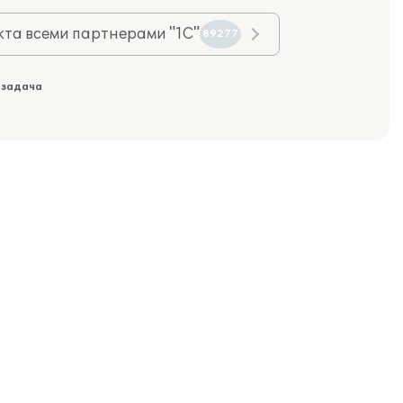
та всеми партнерами "1С"
89277
 задача