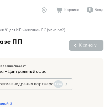
Корзина
Вход
ей 8" для ИП Фейгиной Г.С.(офис №2)
базе ПП
К списку
недрение/проект
ва – Центральный офис
ругие внедрения партнера
6305
влей 8