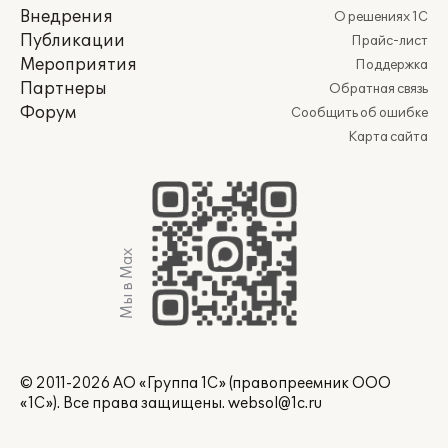
Внедрения
О решениях 1С
Публикации
Прайс-лист
Мероприятия
Поддержка
Партнеры
Обратная связь
Форум
Сообщить об ошибке
Карта сайта
Мы в Max
© 2011-2026 АО «Группа 1С» (правопреемник ООО
«1С»). Все права защищены.
websol@1c.ru