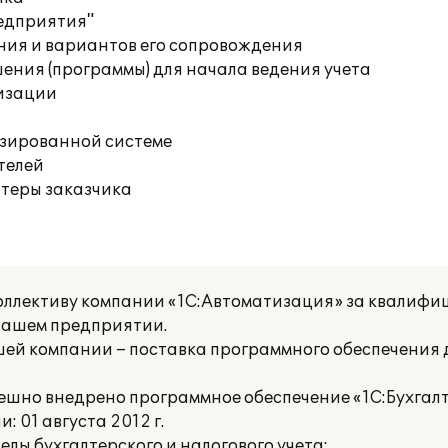
редприятия"
ния и вариантов его сопровождения
ения (программы) для начала ведения учета
изации
изированной системе
телей
ютеры заказчика
оллективу компании «1С:Автоматизация» за квалиф
нашем предприятии.
ей компании – поставка программного обеспечения 
ешно внедрено программное обеспечение «1С:Бухгал
 01 августа 2012 г.
ы бухгалтерского и налогового учета: