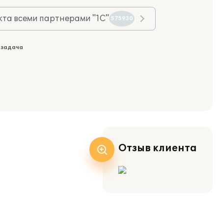
та всеми партнерами "1С"
575930
 задача
Отзыв клиента