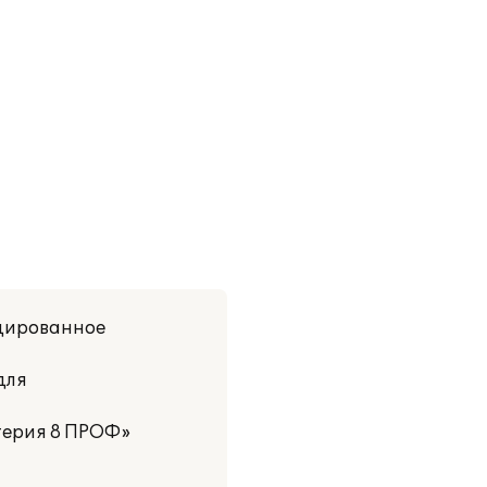
ицированное
для
терия 8 ПРОФ»