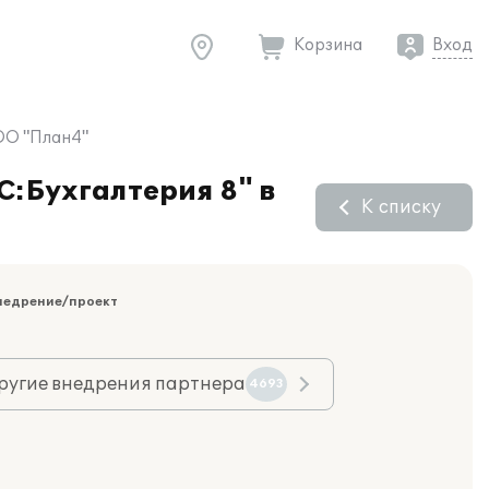
Корзина
Вход
ООО "План4"
С:Бухгалтерия 8" в
К списку
недрение/проект
ругие внедрения партнера
4693