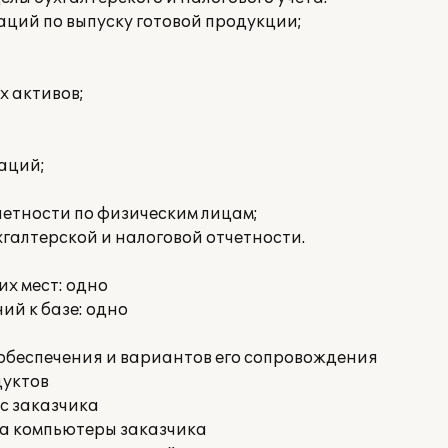
ций по выпуску готовой продукции;
х активов;
аций;
етности по физическим лицам;
галтерской и налоговой отчетности.
х мест: одно
й к базе: одно
обеспечения и вариантов его сопровождения
дуктов
с заказчика
на компьютеры заказчика