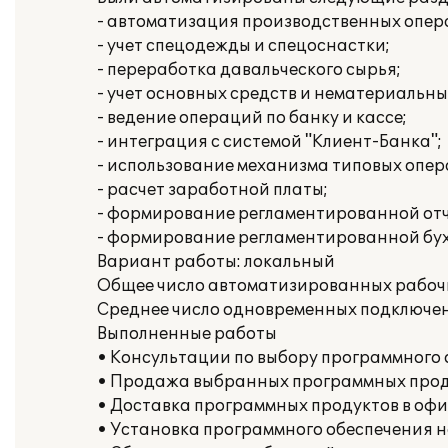
- автоматизация производственных опера
- учет спецодежды и спецоснастки;
- переработка давальческого сырья;
- учет основных средств и нематериальны
- ведение операций по банку и кассе;
- интеграция с системой "Клиент-Банка";
- использование механизма типовых опер
- расчет заработной платы;
- формирование регламентированной отч
- формирование регламентированной бух
Вариант работы: локальный
Общее число автоматизированных рабочи
Среднее число одновременных подключени
Выполненные работы
• Консультации по выбору программного 
• Продажа выбранных программных про
• Доставка программных продуктов в офи
• Установка программного обеспечения 