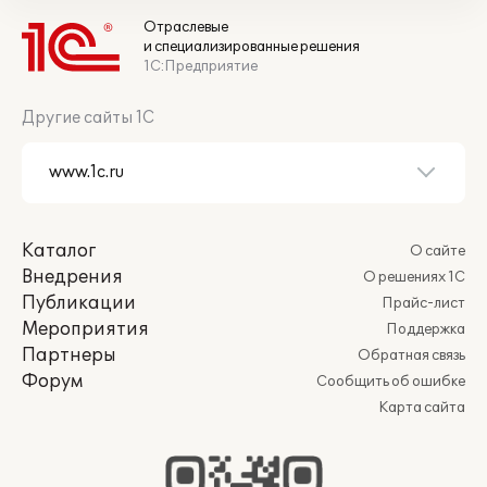
Отраслевые
и специализированные решения
1С:Предприятие
Другие сайты 1С
Каталог
О сайте
Внедрения
О решениях 1С
Публикации
Прайс-лист
Мероприятия
Поддержка
Партнеры
Обратная связь
Форум
Сообщить об ошибке
Карта сайта