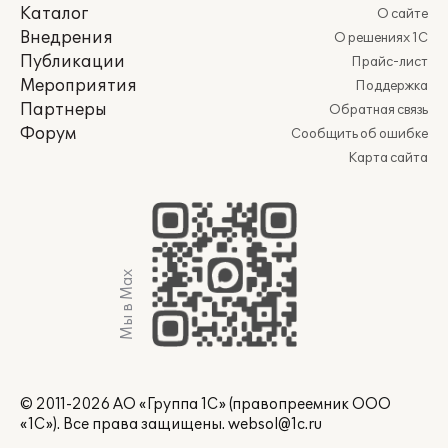
Каталог
О сайте
Внедрения
О решениях 1С
Публикации
Прайс-лист
Мероприятия
Поддержка
Партнеры
Обратная связь
Форум
Сообщить об ошибке
Карта сайта
Мы в Max
© 2011-2026 АО «Группа 1С» (правопреемник ООО
«1С»). Все права защищены.
websol@1c.ru