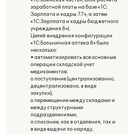
«1С:Воинская часть», блок расчета
заработной платы на базе «1С:
Зарплата и кадры 7.7», а затем
«1С:Зарплата и кадры бюджетного
учреждения 8»).
Целей внедрения конфигурации
«1С:Больничная аптека 8» было
несколько:
• автоматизировать все основные
операции складской учет
медикаментов:
o поступление (централизованно,
децентрализовано, в виде
закупки),
o перемещение между складами и
между структурными
подразделениями,
o списание, как в отделения, так и
в виде выдачи по наряду,