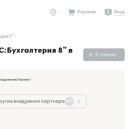
Корзина
Вход
урист"
С:Бухгалтерия 8" в
К списку
недрение/проект
ругие внедрения партнера
357