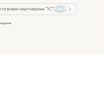
та всеми партнерами "1С"
575825
 задача