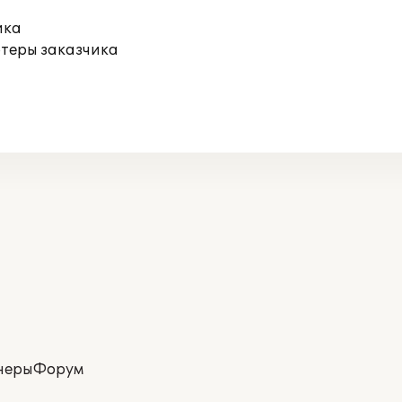
ика
ютеры заказчика
неры
Форум