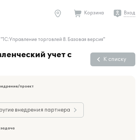
Корзина
Вход
1С:Управление торговлей 8. Базовая версия"
ленческий учет с
К списку
недрение/проект
ругие внедрения партнера
 задача