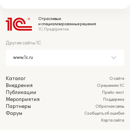
Отраслевые
и специализированные решения
1С:Предприятие
Другие сайты 1С
Каталог
О сайте
Внедрения
О решениях 1С
Публикации
Прайс-лист
Мероприятия
Поддержка
Партнеры
Обратная связь
Форум
Сообщить об ошибке
Карта сайта