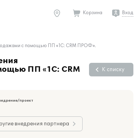
Корзина
Вход
продажами с помощью ПП «1С: CRM ПРОФ».
ения
мощью ПП «1С: CRM
К списку
недрение/проект
ругие внедрения партнера