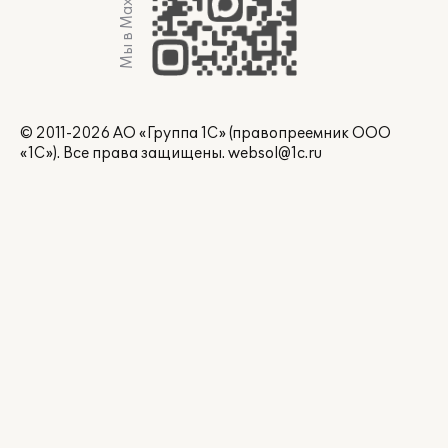
Мы в Max
© 2011-2026 АО «Группа 1С» (правопреемник ООО
«1С»). Все права защищены.
websol@1c.ru