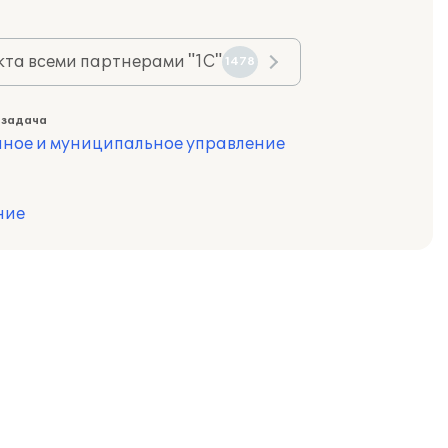
та всеми партнерами "1С"
1478
 задача
нное и муниципальное управление
ние