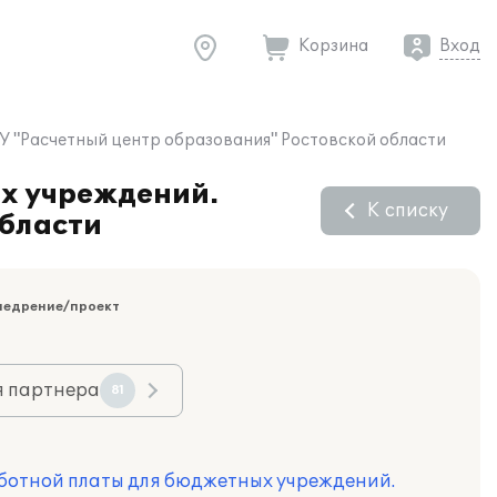
Корзина
Вход
У "Расчетный центр образования" Ростовской области
х учреждений.
К списку
области
недрение/проект
я партнера
81
ботной платы для бюджетных учреждений.