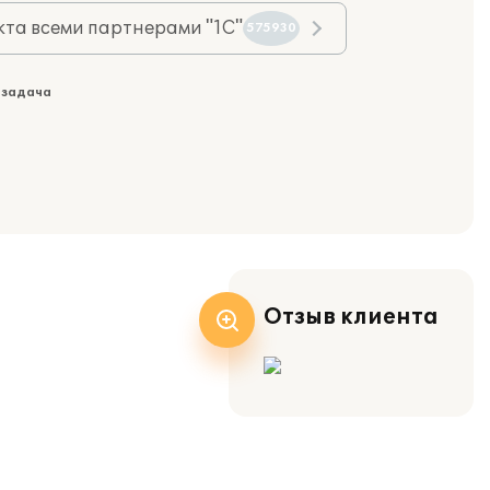
та всеми партнерами "1С"
575930
 задача
Отзыв клиента