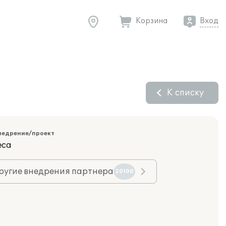
Корзина
Вход
К списку
недрение/проект
еса
ругие внедрения партнера
20100