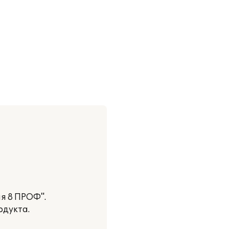
я 8 ПРОФ".
одукта.