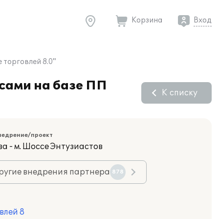
Корзина
Вход
 торговлей 8.0"
сами на базе ПП
К списку
недрение/проект
а - м. Шоссе Энтузиастов
ругие внедрения партнера
878
влей 8