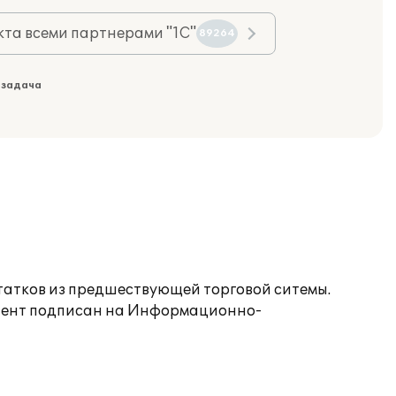
та всеми партнерами "1С"
89264
 задача
статков из предшествующей торговой ситемы.
Клиент подписан на Информационно-