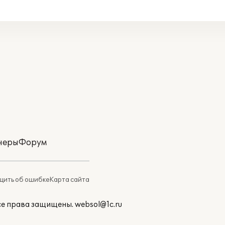
неры
Форум
ить об ошибке
Карта сайта
Все права защищены.
websol@1c.ru