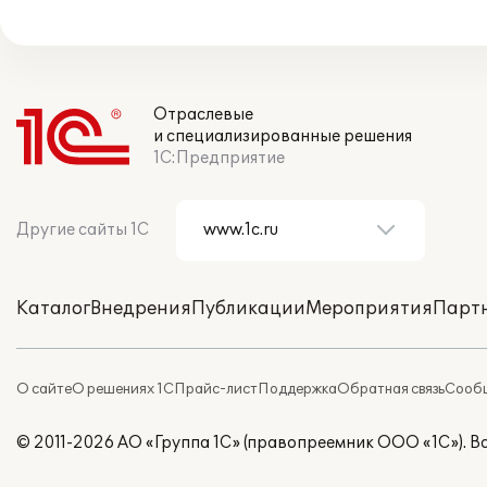
Отраслевые
и специализированные решения
1С:Предприятие
Другие сайты 1С
Каталог
Внедрения
Публикации
Мероприятия
Парт
О сайте
О решениях 1С
Прайс-лист
Поддержка
Обратная связь
Сообщ
© 2011-2026 АО «Группа 1С» (правопреемник ООО «1С»). 