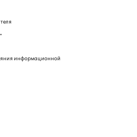
ателя
"
тояния информационной