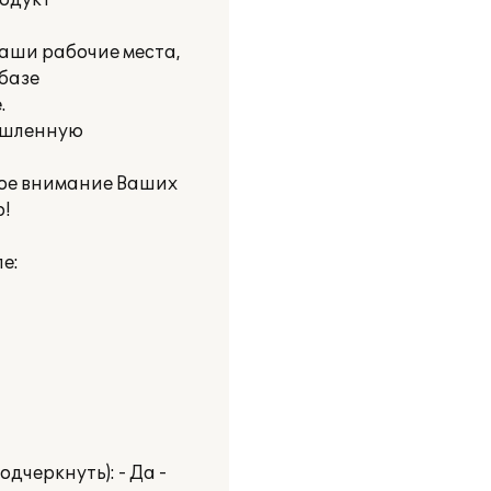
родукт
аши рабочие места,
базе
.
мышленную
ное внимание Ваших
!
е:
черкнуть): - Да -