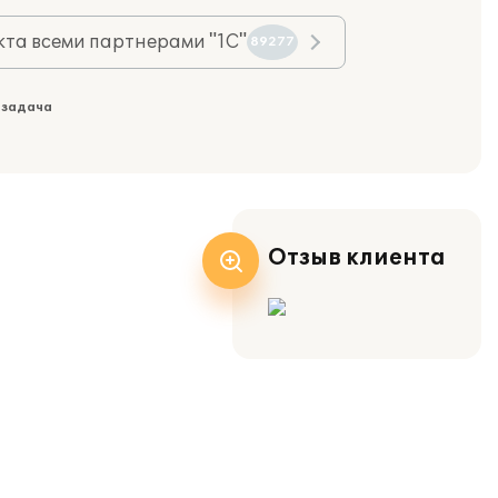
та всеми партнерами "1С"
89277
 задача
Отзыв клиента