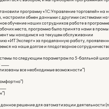
делиться с выбором, и мы приобрели программный п
тановили программу «1С:Управление торговлей» на н
, настроили обмен данными с другими системами на 
ное обучение наших сотрудников работе в программе
рабочих места, программа была принята нами в про
омент мы находимся на текущем обслуживании
ию «ИТ Эксперт» за проделанную работу, проявлен
емся на наше долгое и плодотворное сотрудничество
темы по следующим параметрам по 5-балльной шкал
 ____
ализованы все необходимые возможности")
 комфортно")
___
н")
данное решение для автоматизации деятельности (под