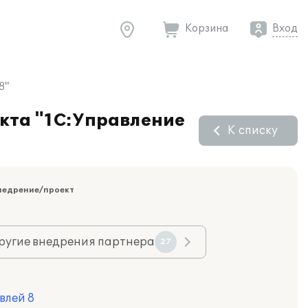
Корзина
Вход
8"
укта "1С:Управление
К списку
недрение/проект
ругие внедрения партнера
27
влей 8