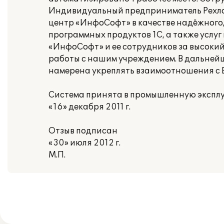
Индивидуальный предприниматель Рехло
центр «ИнфоСофт» в качестве надёжного
программных продуктов 1С, а также услу
«ИнфоСофт» и ее сотрудников за высокий
работы с нашим учреждением. В дальне
намерена укреплять взаимоотношения с 
Система принята в промышленную эксп
«16» декабря 2011 г.
Отзыв подписан
«30» июля 2012 г.
М.П.