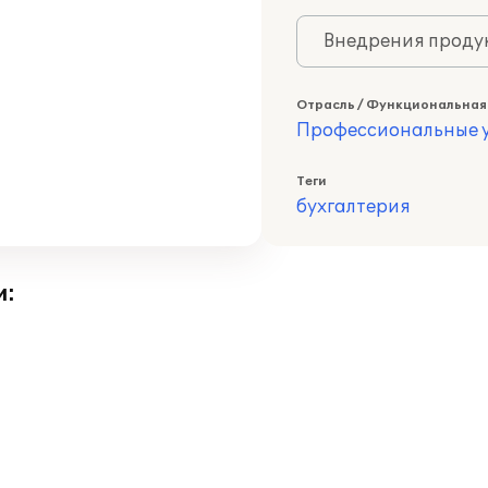
Внедрения продук
Отрасль / Функциональная
Профессиональные у
Теги
бухгалтерия
и: