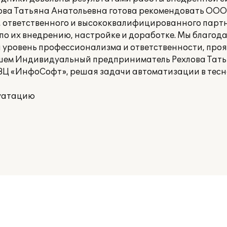
ва Татьяна Анатольевна готова рекомендовать ООО
, ответственного и высококвалифицированного парт
г по их внедрению, настройке и доработке. Мы благо
 уровень профессионализма и ответственности, проя
йшем Индивидуальный предприниматель Рехлова Тат
ВЦ «ИнфоСофт», решая задачи автоматизации в тесн
луатацию