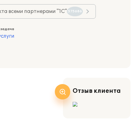
та всеми партнерами "1С"
575686
 задача
слуги
Отзыв клиента