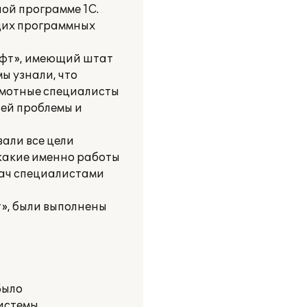
ой программе 1С.
щих программных
офт», имеющий штат
ы узнали, что
амотные специалисты
ей проблемы и
али все цели
 какие именно работы
дач специалистами
», были выполнены
Было
истемы.