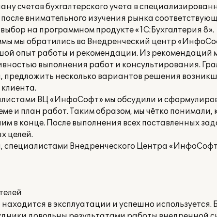
ану счетов бухгалтерского учета в специализированн
а после внимательного изучения рынка соответствую
выбор на программном продукте «1С:Бухгалтерия 8».
ммы мы обратились во Внедренческий центр «ИнфоС
ой опыт работы и рекомендации. Из рекомендаций м
вностью выполнения работ и консультирования. Гр
й, предложить несколько вариантов решения возникш
клиента.
иалистами ВЦ «ИнфоСофт» мы обсудили и сформулиров
ме и план работ. Таким образом, мы чётко понимали,
чим в конце. После выполнения всех поставленных за
х целей.
а, специалистами Внедренческого Центра «ИнфоСофт
телей
находится в эксплуатации и успешно используется. 
удники довольны результатами работы внедренной с