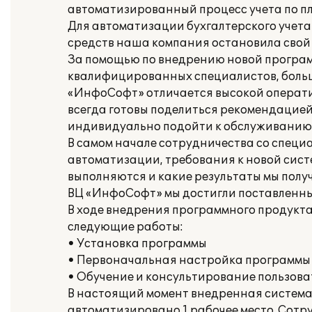
автоматизированный процесс учета по пл
Для автоматизации бухгалтерского учет
средств наша компания остановила свой 
За помощью по внедрению новой програ
квалифицированных специалистов, больш
«ИнфоСофт» отличается высокой операти
всегда готовы поделиться рекомендацие
индивидуально подойти к обслуживанию 
В самом начале сотрудничества со спец
автоматизации, требования к новой систе
выполняются и какие результаты мы полу
ВЦ «ИнфоСофт» мы достигли поставленны
В ходе внедрения программного продукт
следующие работы:
• Установка программы
• Первоначальная настройка программы
• Обучение и консультирование пользова
В настоящий момент внедренная система 
автоматизировано 1 рабочее место. Сотр