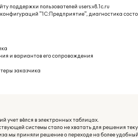
ту поддержки пользователей users.v8.1c.ru
 конфигураций "1С:Предприятие", диагностика сос
ика
ния и вариантов его сопровождения
ютеры заказчика
й учет вёлся в электронных таблицах.
ствующей системы стало не хватать для решения тек
иза мы приняли решение о переходе на более удобный