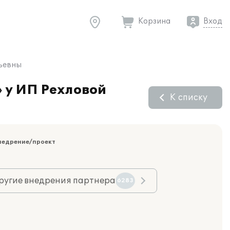
Корзина
Вход
льевны
» у ИП Рехловой
К списку
недрение/проект
ругие внедрения партнера
6283