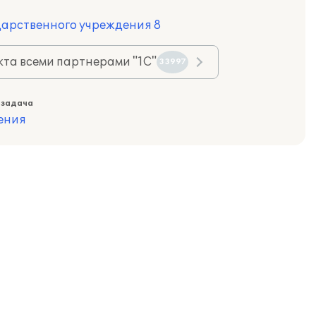
дарственного учреждения 8
та всеми партнерами "1С"
33997
 задача
ения