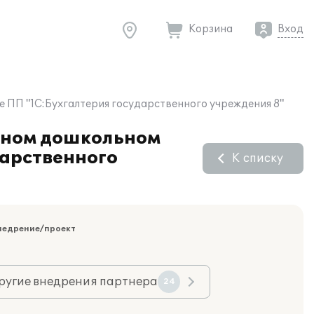
Корзина
Вход
е ПП "1С:Бухгалтерия государственного учреждения 8"
льном дошкольном
дарственного
К списку
недрение/проект
ругие внедрения партнера
24