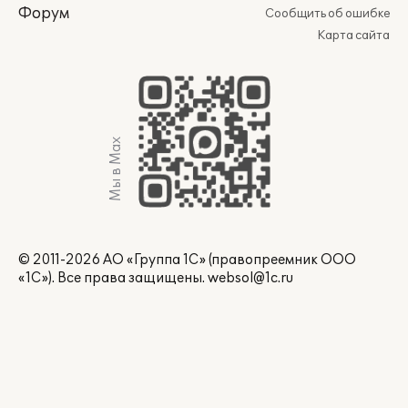
Форум
Сообщить об ошибке
Карта сайта
Мы в Max
© 2011-2026 АО «Группа 1С» (правопреемник ООО
«1С»). Все права защищены.
websol@1c.ru