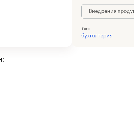
Внедрения продук
Теги
бухгалтерия
и: