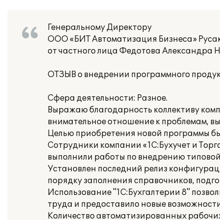
Генеральному Директору
ООО «БИТ Автоматизация Бизнеса» Русак
от частного лица Федотова Александра 
ОТЗЫВ о внедрении программного продукт
Сфера деятельности: Разное.
Выражаю благодарность коллективу компа
внимательное отношение к проблемам, вы
Целью приобретения новой программы был
Сотрудники компании «1С:Бухучет и Торг
выполнили работы по внедрению типовой
Установлен последний релиз конфигурац
порядку заполнения справочников, подго
Использование "1С:Бухгалтерии 8" позво
труда и предоставило новые возможност
Количество автоматизированных рабочих 