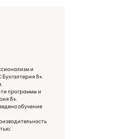
ссионализм и
:Бухгалтерия 8».
.
сти программы и
ия 8».
ведено обучение
роизводительность
тью.