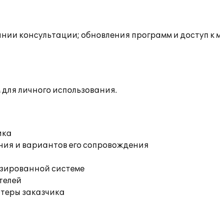
инии консультации; обновления программ и доступ к 
для личного использования.
ика
ния и вариантов его сопровождения
изированной системе
телей
ютеры заказчика