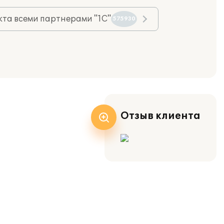
та всеми партнерами "1С"
575930
Отзыв клиента