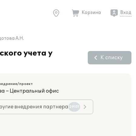
Корзина
Вход
отова А.Н.
кого учета у
К списку
недрение/проект
ва – Центральный офис
ругие внедрения партнера
29151