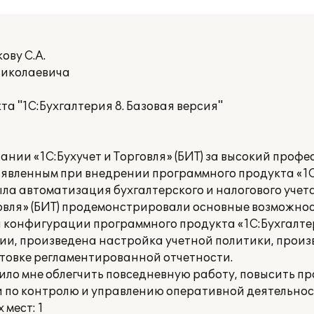
ову С.А.
Николаевича
а "1С:Бухгалтерия 8. Базовая версия"
нии «1С:Бухучет и Торговля» (БИТ) за высокий профе
явленным при внедрении программного продукта «1С
а автоматизация бухгалтерского и налогового учета
овля» (БИТ) продемонстрировали основные возможно
 конфигурации программного продукта «1С:Бухгалтер
ии, произведена настройка учетной политики, произ
товке регламентированной отчетности.
лило мне облегчить повседневную работу, повысить п
и по контролю и управлению оперативной деятельнос
мест: 1