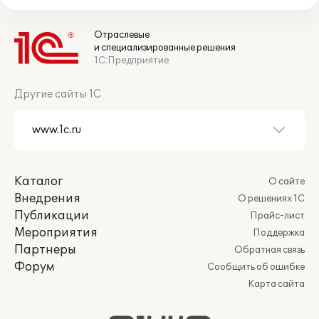
Отраслевые
и специализированные решения
1С:Предприятие
Другие сайты 1С
Каталог
О сайте
Внедрения
О решениях 1С
Публикации
Прайс-лист
Мероприятия
Поддержка
Партнеры
Обратная связь
Форум
Сообщить об ошибке
Карта сайта