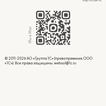
Карта сайта
Мы в Max
© 2011-2026 АО «Группа 1С» (правопреемник ООО
«1С»). Все права защищены.
websol@1c.ru