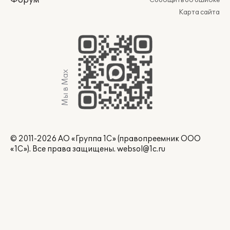
Форум
Сообщить об ошибке
Карта сайта
Мы в Max
© 2011-2026 АО «Группа 1С» (правопреемник ООО
«1С»). Все права защищены.
websol@1c.ru