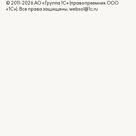
© 2011-2026 АО «Группа 1С» (правопреемник ООО
«1С»). Все права защищены.
websol@1c.ru