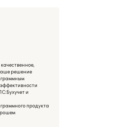
 качественное,
 Наше решение
рограммным
 эффективности
С:Бухучет и
ограммного продукта
хорошем