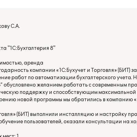
ову С.А.
а "1С:Бухгалтерия 8"
имостью, аренда
дарность компании «1С:Бухучет и Торговля» (БИТ) за
ние работ по автоматизации бухгалтерского учета.
8” обусловлено желанием работать с современным п
ическую поддержку и способствующим максимальной
рению новой программы мы обратились в компанию «1
говля» (БИТ) выполнили инсталляцию и настройку пр
 обучение пользователей, оказали консультации на 
мест: 1