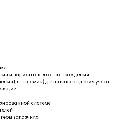
ика
ния и вариантов его сопровождения
ения (программы) для начала ведения учета
изации
изированной системе
телей
ютеры заказчика