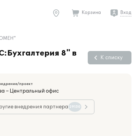
Корзина
Вход
"ДОМЕН"
С:Бухгалтерия 8" в
К списку
недрение/проект
ва – Центральный офис
ругие внедрения партнера
29150