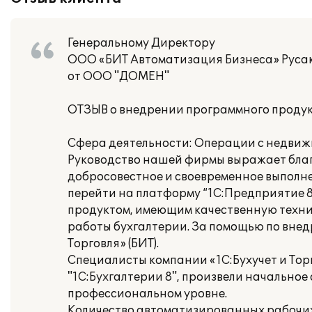
Генеральному Директору
ООО «БИТ Автоматизация Бизнеса» Русак
от ООО "ДОМЕН"
ОТЗЫВ о внедрении программного продукт
Сфера деятельности: Операции с недвиж
Руководство нашей фирмы выражает благо
добросовестное и своевременное выполне
перейти на платформу “1С:Предприятие 
продуктом, имеющим качественную техн
работы бухгалтерии. За помощью по внед
Торговля» (БИТ).
Специалисты компании «1С:Бухучет и Тор
"1С:Бухгалтерии 8", произвели начальное
профессиональном уровне.
Количество автоматизированных рабочих 