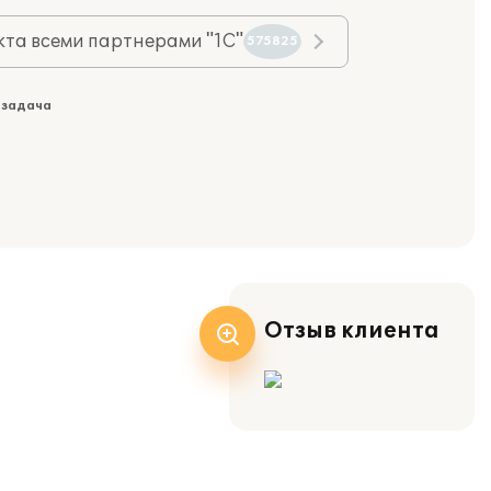
та всеми партнерами "1С"
575825
 задача
Отзыв клиента