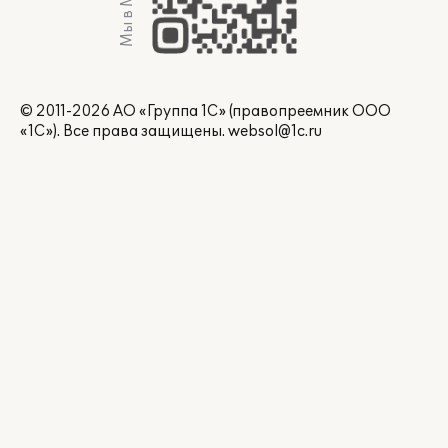
Мы в Max
© 2011-2026 АО «Группа 1С» (правопреемник ООО
«1С»). Все права защищены.
websol@1c.ru