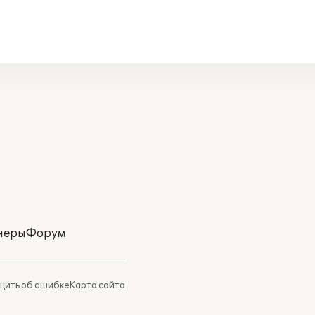
неры
Форум
ить об ошибке
Карта сайта