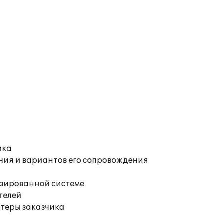
ика
ния и вариантов его сопровождения
изированной системе
телей
ютеры заказчика