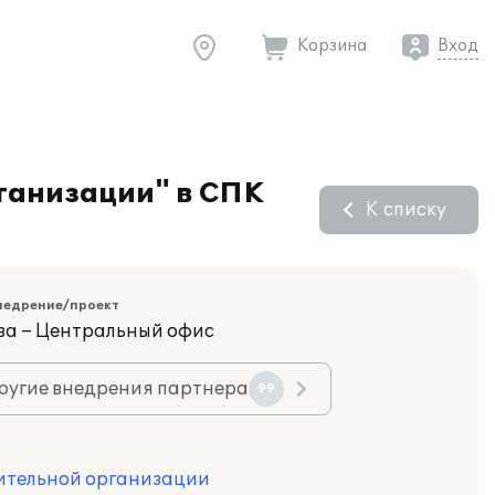
Корзина
Вход
ганизации" в СПК
К списку
недрение/проект
ва – Центральный офис
ругие внедрения партнера
99
оительной организации